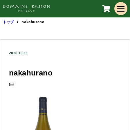
トップ
nakahurano
2020.10.11
nakahurano